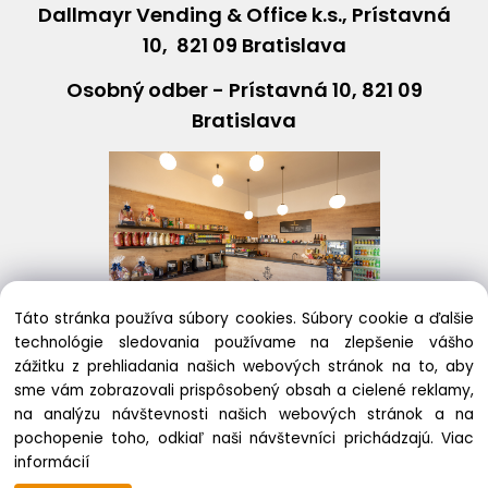
Dallmayr Vending & Office k.s., Prístavná
10, 821 09 Bratislava
Osobný odber - Prístavná 10, 821 09
Bratislava
Táto stránka používa súbory cookies. Súbory cookie a ďalšie
technológie sledovania používame na zlepšenie vášho
+421243631408
eshop@
dallmayr
.sk
zážitku z prehliadania našich webových stránok na to, aby
sme vám zobrazovali prispôsobený obsah a cielené reklamy,
na analýzu návštevnosti našich webových stránok a na
pochopenie toho, odkiaľ naši návštevníci prichádzajú.
Viac
Copyright © 2020
informácií
Vytvorené systémom ClickEshop.sk