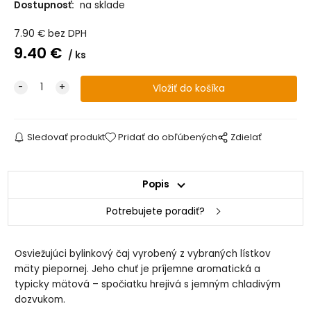
Dostupnosť:
na sklade
7.90
€
bez DPH
9.40
€
ks
Sledovať produkt
Pridať do obľúbených
Zdielať
Popis
Potrebujete poradiť?
Osviežujúci bylinkový čaj vyrobený z vybraných lístkov
mäty piepornej. Jeho chuť je príjemne aromatická a
typicky mätová – spočiatku hrejivá s jemným chladivým
dozvukom.