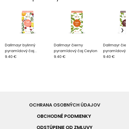
Dallmayr bylinný
Dallmayr čierny
Dallmayr čier
pyramídový čaj
pyramídový čaj Ceylon
pyramídový ča
Moringa/Liči
9.40 €
9.40 €
Breakfast
9.40 €
OCHRANA OSOBNÝCH ÚDAJOV
OBCHODNÉ PO
DMIENKY
ODSTÚPENIE OD ZMLUVY