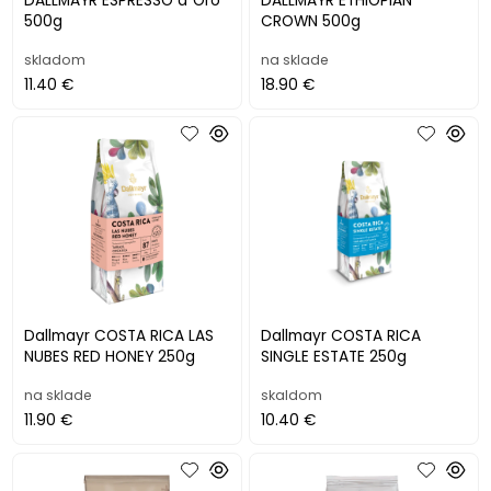
DALLMAYR ESPRESSO d´Oro
DALLMAYR ETHIOPIAN
500g
CROWN 500g
skladom
na sklade
11.40 €
18.90 €
Dallmayr COSTA RICA LAS
Dallmayr COSTA RICA
NUBES RED HONEY 250g
SINGLE ESTATE 250g
na sklade
skaldom
11.90 €
10.40 €