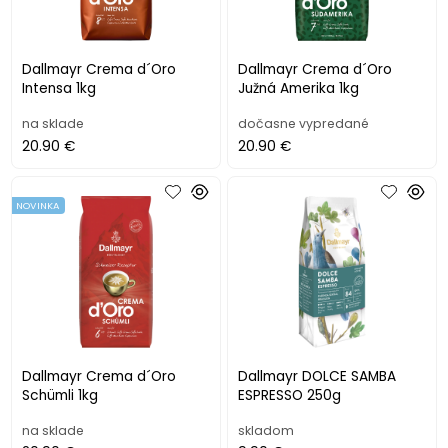
Dallmayr Crema d´Oro
Dallmayr Crema d´Oro
Intensa 1kg
Južná Amerika 1kg
na sklade
dočasne vypredané
20.90 €
20.90 €
NOVINKA
Dallmayr Crema d´Oro
Dallmayr DOLCE SAMBA
Schümli 1kg
ESPRESSO 250g
na sklade
skladom