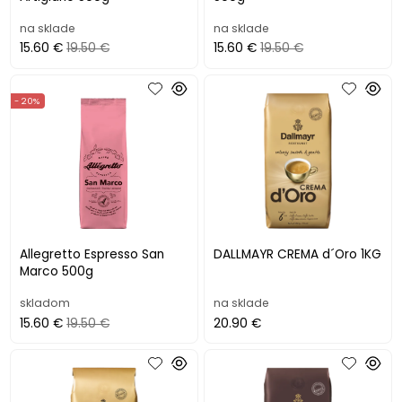
na sklade
na sklade
15.60 €
19.50 €
15.60 €
19.50 €
- 20%
Allegretto Espresso San
DALLMAYR CREMA d´Oro 1KG
Marco 500g
skladom
na sklade
15.60 €
19.50 €
20.90 €