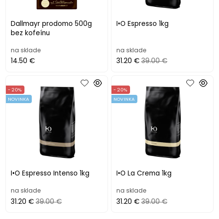
Dallmayr prodomo 500g
I•O Espresso 1kg
bez kofeínu
na sklade
na sklade
14.50 €
31.20 €
39.00 €
- 20%
- 20%
NOVINKA
NOVINKA
I•O Espresso Intenso 1kg
I•O La Crema 1kg
na sklade
na sklade
31.20 €
39.00 €
31.20 €
39.00 €