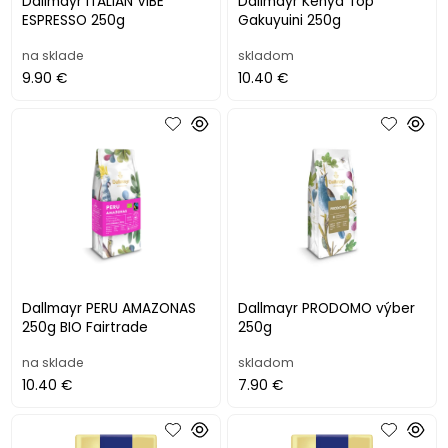
Dallmayr ITALIAN VIBE
Dallmayr Kenya Top
ESPRESSO 250g
Gakuyuini 250g
na sklade
skladom
9.90 €
10.40 €
Dallmayr PERU AMAZONAS
Dallmayr PRODOMO výber
250g BIO Fairtrade
250g
na sklade
skladom
10.40 €
7.90 €