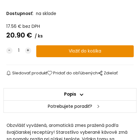
Dostupnosť:
na sklade
17.56
€
bez DPH
20.90
€
ks
Sledovať produkt
Pridať do obľúbených
Zdielať
Popis
Potrebujete poradiť?
Obzvlášť vyvážená, aromatická zmes pražená podľa
švajčiarskej receptúry! Starostlivo vyberané kávové zrná
sa pomaly pražia pri nízkej teplote. Vďaka tomu sa