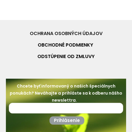
OCHRANA OSOBNÝCH ÚDAJOV
OBCHODNÉ PO
DMIENKY
ODSTÚPENIE OD ZMLUVY
Chcete byť informovaný o našich špeciálnych
ponukách? Neváhajte a prihláste sa k odberu nášho
newslettra.
Prihlásenie