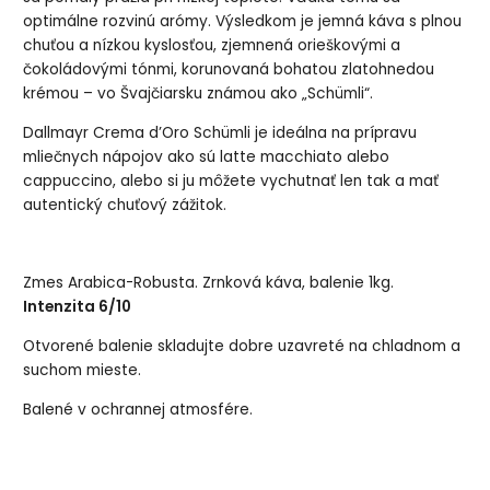
optimálne rozvinú arómy. Výsledkom je jemná káva s plnou
chuťou a nízkou kyslosťou, zjemnená orieškovými a
čokoládovými tónmi, korunovaná bohatou zlatohnedou
krémou – vo Švajčiarsku známou ako „Schümli“.
Dallmayr Crema d’Oro Schümli je ideálna na prípravu
mliečnych nápojov ako sú latte macchiato alebo
cappuccino, alebo si ju môžete vychutnať len tak a mať
autentický chuťový zážitok.
Zmes Arabica-Robusta. Zrnková káva, balenie 1kg.
Intenzita 6/10
Otvorené balenie skladujte dobre uzavreté na chladnom a
suchom mieste.
Balené v ochrannej atmosfére.