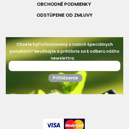
OBCHODNÉ PO
DMIENKY
ODSTÚPENIE OD ZMLUVY
Chcete byť informovaný o našich špeciálnych
ponukách? Neváhajte a prihláste sa k odberu nášho
newslettra.
Prihlásenie