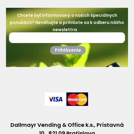
Chcete byť informovaný o našich špeciálnych
ponukách? Neváhajte a prihláste sa k odberu nášho
newslettra.
Prihlásenie
Dallmayr Vending & Office k.s., Prístavná
10, 821 09 Bratislava