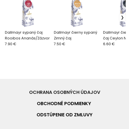
Dallmayr sypaný čaj
Dallmayr čierny sypaný
Dallmayr čier
Rooibos Ananás/Zázvor
Zimný čaj
čaj Ceylon No
7.90 €
7.50 €
6.60 €
OCHRANA OSOBNÝCH ÚDAJOV
OBCHODNÉ PO
DMIENKY
ODSTÚPENIE OD ZMLUVY