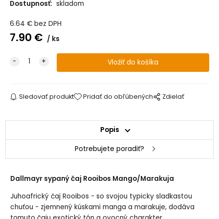
Dostupnosť:
skladom
6.64
€
bez DPH
7.90
€
ks
Sledovať produkt
Pridať do obľúbených
Zdielať
Popis
Potrebujete poradiť?
Dallmayr sypaný čaj Rooibos Mango/Marakuja
Juhoafrický čaj Rooibos - so svojou typicky sladkastou
chuťou - zjemnený kúskami manga a marakuje, dodáva
tomuto čaju exotický tón a ovocný charakter.