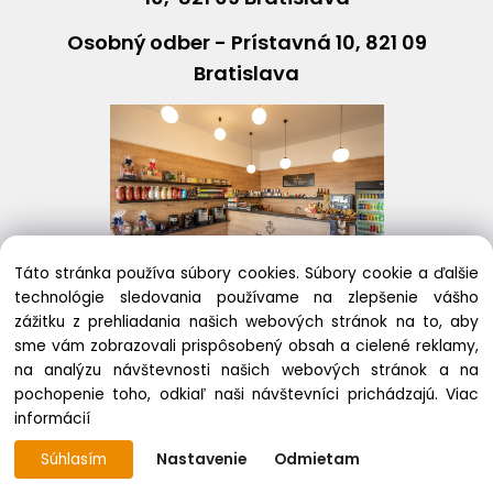
Osobný odber - Prístavná 10, 821 09
Bratislava
Táto stránka používa súbory cookies. Súbory cookie a ďalšie
technológie sledovania používame na zlepšenie vášho
+421243631408
eshop@
dallmayr
.sk
zážitku z prehliadania našich webových stránok na to, aby
sme vám zobrazovali prispôsobený obsah a cielené reklamy,
na analýzu návštevnosti našich webových stránok a na
pochopenie toho, odkiaľ naši návštevníci prichádzajú.
Viac
Copyright © 2020
informácií
Vytvorené systémom ClickEshop.sk
Súhlasím
Nastavenie
Odmietam
https://dallmayr-eshop.sk/eshop/user-
profile/documents/search/