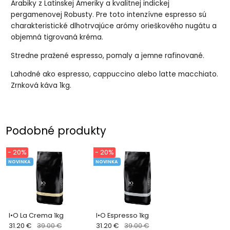
Arabiky z Latinskej Ameriky a kvalitnej indickej
pergamenovej Robusty. Pre toto intenzívne espresso sú
charakteristické dlhotrvajúce arómy orieškového nugátu a
objemná tigrovaná kréma.
Stredne pražené espresso, pomaly a jemne rafinované.
Lahodné ako espresso, cappuccino alebo latte macchiato.
Zrnková káva 1kg.
Podobné produkty
- 20%
- 20%
NOVINKA
NOVINKA
I•O La Crema 1kg
I•O Espresso 1kg
31.20 €
39.00 €
31.20 €
39.00 €