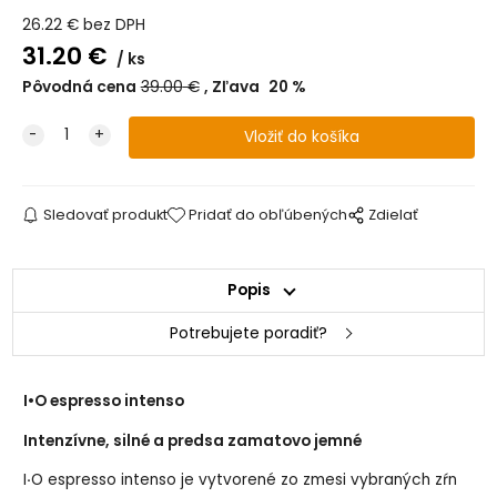
26.22
€
bez DPH
31.20
€
ks
Pôvodná cena
39.00
€
Zľava
20
%
Sledovať produkt
Pridať do obľúbených
Zdielať
Popis
Potrebujete poradiť?
I•O espresso intenso
Intenzívne, silné a predsa zamatovo jemné
I
·
O espresso intenso je vytvorené zo zmesi vybraných zŕn