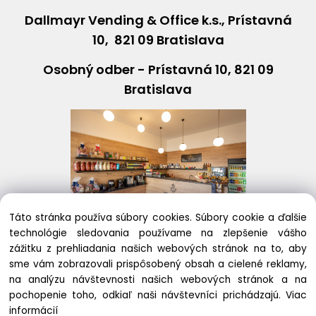
Dallmayr Vending & Office k.s., Prístavná
10, 821 09 Bratislava
Osobný odber - Prístavná 10, 821 09
Bratislava
Táto stránka používa súbory cookies. Súbory cookie a ďalšie
technológie sledovania používame na zlepšenie vášho
+421243631408
eshop@
dallmayr
.sk
zážitku z prehliadania našich webových stránok na to, aby
sme vám zobrazovali prispôsobený obsah a cielené reklamy,
na analýzu návštevnosti našich webových stránok a na
pochopenie toho, odkiaľ naši návštevníci prichádzajú.
Viac
Copyright © 2020
informácií