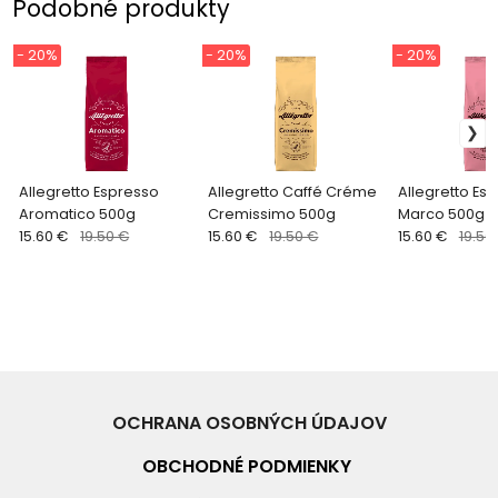
Podobné produkty
- 20%
- 20%
- 20%
Allegretto Espresso
Allegretto Caffé Créme
Allegretto Es
Aromatico 500g
Cremissimo 500g
Marco 500g
15.60 €
19.50 €
15.60 €
19.50 €
15.60 €
19.50
OCHRANA OSOBNÝCH ÚDAJOV
OBCHODNÉ PO
DMIENKY