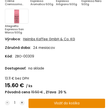
Créme
Espresso
Espresso
Espresso Nero
Cremissimo
Aromatico 500g
Artigiano 500g
500g
500g
Allegretto
Espresso San
Marco 500g
Výrobca:
Heimbs Kaffee GmbH & Co. KG
Záručná doba:
24 mesiacov
Kód:
ZBO-00309
Dostupnosť:
na sklade
13.11
€
bez DPH
15.60
€
ks
Pôvodná cena
19.50
€
Zľava
20
%