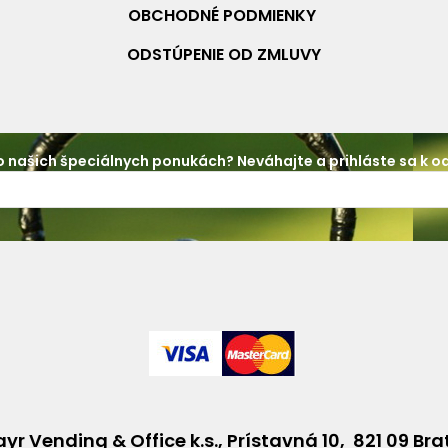
OBCHODNÉ PO
DMIENKY
ODSTÚPENIE OD ZMLUVY
 našich špeciálnych ponukách? Neváhajte a prihláste sa k o
yr Vending & Office k.s., Prístavná 10, 821 09 Bra