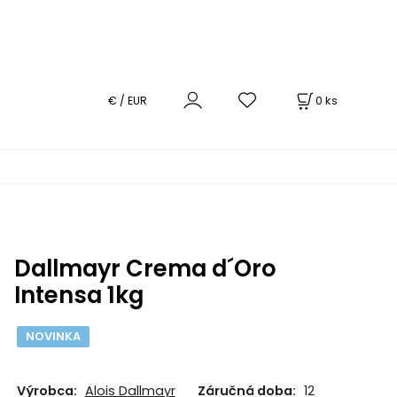
0
ks
€ / EUR
Dallmayr Crema d´Oro
Intensa 1kg
NOVINKA
Výrobca:
Alois Dallmayr
Záručná doba:
12