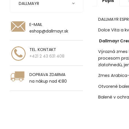
Popis
DALLMAYR
DALLMAYR ESPR
E-MAIL
Dolce Vita a kv
eshop@dallmayr.sk
Dallmayr Crem
TEL. KONTAKT
Výrazná zmes k
+421 2 43 631 408
procesom praže
zlatohnedú, j
DOPRAVA ZDARMA
Zmes Arabica-R
na nákup nad €80
Otvorené bale
Balené v ochr