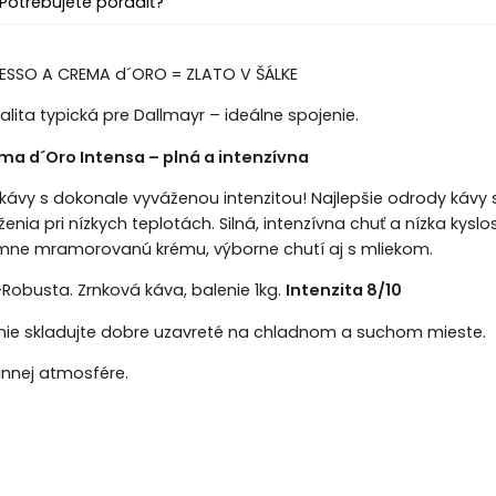
Potrebujete poradiť?
ESSO A CREMA d´ORO = ZLATO V ŠÁLKE
alita typická pre Dallmayr – ideálne spojenie.
a d´Oro Intensa – plná a intenzívna
ávy s dokonale vyváženou intenzitou! Najlepšie odrody kávy 
nia pri nízkych teplotách. Silná, intenzívna chuť a nízka kysl
emne mramorovanú krému, výborne chutí aj s mliekom.
obusta. Zrnková káva, balenie 1kg.
Intenzita 8/10
nie skladujte dobre uzavreté na chladnom a suchom mieste.
annej atmosfére.