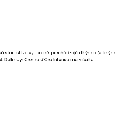
sú starostlivo vyberané, prechádzajú dlhým a šetrným
osť. Dallmayr Crema d’Oro Intensa má v šálke