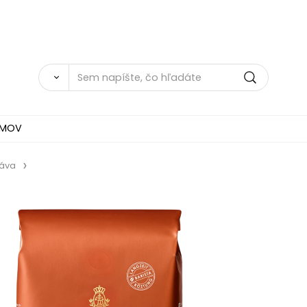
MOV
káva