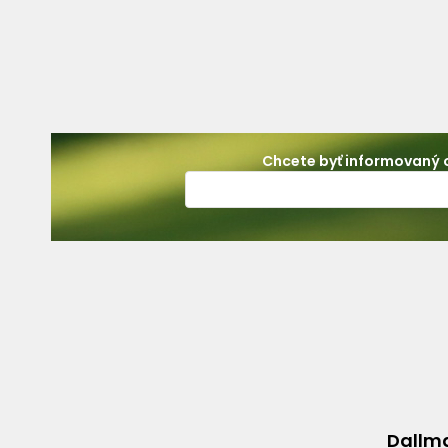
Chcete byť informovaný o
Dallma