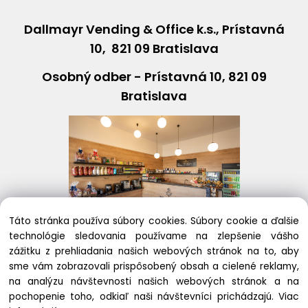
Dallmayr Vending & Office k.s., Prístavná
10, 821 09 Bratislava
Osobný odber - Prístavná 10, 821 09
Bratislava
Táto stránka používa súbory cookies. Súbory cookie a ďalšie
technológie sledovania používame na zlepšenie vášho
+421243631408
eshop@
dallmayr
.sk
zážitku z prehliadania našich webových stránok na to, aby
sme vám zobrazovali prispôsobený obsah a cielené reklamy,
na analýzu návštevnosti našich webových stránok a na
pochopenie toho, odkiaľ naši návštevníci prichádzajú.
Viac
Copyright © 2020