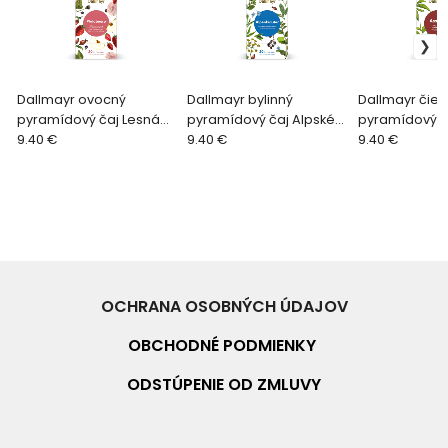
Dallmayr ovocný
Dallmayr bylinný
Dallmayr čier
pyramídový čaj Lesná
pyramídový čaj Alpské
pyramídový č
zmes
9.40 €
bylinky BIO
9.40 €
BIO
9.40 €
OCHRANA OSOBNÝCH ÚDAJOV
OBCHODNÉ PO
DMIENKY
ODSTÚPENIE OD ZMLUVY