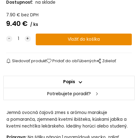
Dostupnosť:
na sklade
7.90
€
bez DPH
9.40
€
ks
Sledovať produkt
Pridať do obľúbených
Zdielať
Popis
Potrebujete poradiť?
Jemná ovocná čajová zmes s arómou marakuje
a pomaranča, zjemnená kvetmi ibišteka, kúskami jablka a
kvetmi nechtíka lekárskeho. Ideálny horúci alebo studený.
Príprava:
Na šálku nápoja 1 pyramídové vrecko, zaliať