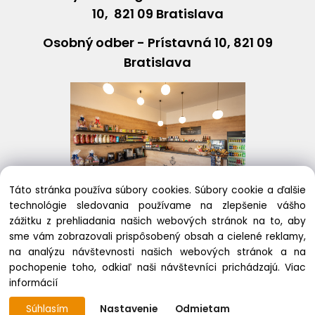
10, 821 09 Bratislava
Osobný odber - Prístavná 10, 821 09
Bratislava
Táto stránka používa súbory cookies. Súbory cookie a ďalšie
technológie sledovania používame na zlepšenie vášho
+421243631408
eshop@
dallmayr
.sk
zážitku z prehliadania našich webových stránok na to, aby
sme vám zobrazovali prispôsobený obsah a cielené reklamy,
na analýzu návštevnosti našich webových stránok a na
pochopenie toho, odkiaľ naši návštevníci prichádzajú.
Viac
Copyright © 2020
informácií
Vytvorené systémom ClickEshop.sk
Súhlasím
Nastavenie
Odmietam
https://dallmayr-eshop.sk/eshop/user-