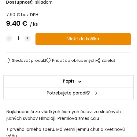
Dostupnosť:
skladom
7.90
€
bez DPH
9.40
€
ks
Sledovať produkt
Pridať do obľúbených
Zdielať
Popis
Potrebujete poradiť?
Najlahodnejší zo všetkých čiernych čajov, zo slnečných
južných svahov Himalájí. Prémiová zmes čaju
z prvého jarného zberu. Má veľmi jemnú chuť a kvetinovú
vôňu.