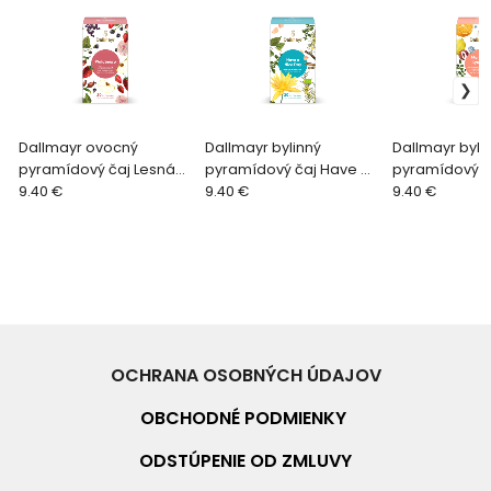
Dallmayr ovocný
Dallmayr bylinný
Dallmayr byli
pyramídový čaj Lesná
pyramídový čaj Have a
pyramídový č
zmes
9.40 €
Nice Day BIO
9.40 €
Moringa/Liči
9.40 €
OCHRANA OSOBNÝCH ÚDAJOV
OBCHODNÉ PO
DMIENKY
ODSTÚPENIE OD ZMLUVY