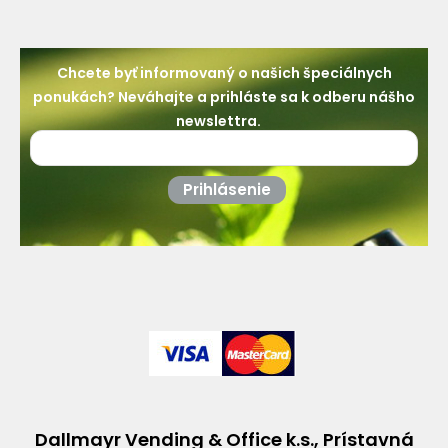
Chcete byť informovaný o našich špeciálnych
ponukách? Neváhajte a prihláste sa k odberu nášho
newslettra.
Prihlásenie
Dallmayr Vending & Office k.s., Prístavná