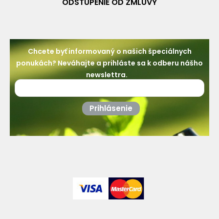
ODSTÚPENIE OD ZMLUVY
Chcete byť informovaný o našich špeciálnych
ponukách? Neváhajte a prihláste sa k odberu nášho
newslettra.
Prihlásenie