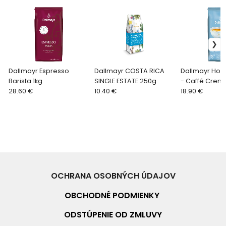
Dallmayr Espresso
Dallmayr COSTA RICA
Dallmayr Hom
Barista 1kg
SINGLE ESTATE 250g
- Caffé Crem
28.60 €
10.40 €
18.90 €
OCHRANA OSOBNÝCH ÚDAJOV
OBCHODNÉ PO
DMIENKY
ODSTÚPENIE OD ZMLUVY