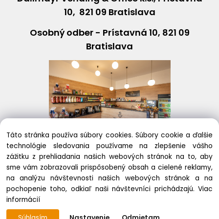
10, 821 09 Bratislava
Osobný odber - Prístavná 10, 821 09
Bratislava
Táto stránka používa súbory cookies. Súbory cookie a ďalšie
technológie sledovania používame na zlepšenie vášho
+421243631408
eshop@
dallmayr
.sk
zážitku z prehliadania našich webových stránok na to, aby
sme vám zobrazovali prispôsobený obsah a cielené reklamy,
na analýzu návštevnosti našich webových stránok a na
pochopenie toho, odkiaľ naši návštevníci prichádzajú.
Viac
Copyright © 2020
informácií
Vytvorené systémom ClickEshop.sk
Súhlasím
Nastavenie
Odmietam
https://dallmayr-eshop.sk/eshop/user-