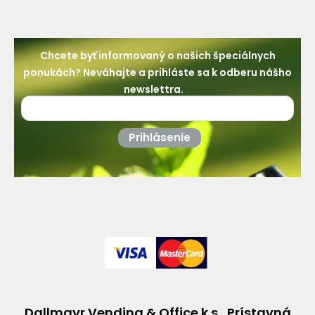
Chcete byť informovaný o našich špeciálnych
ponukách? Neváhajte a prihláste sa k odberu nášho
newslettra.
Prihlásenie
Dallmayr Vending & Office k.s., Prístavná