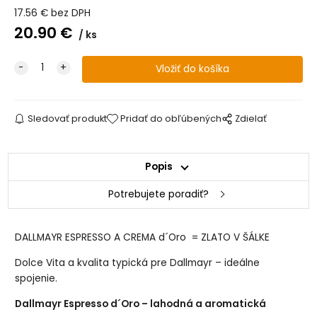
17.56
€
bez DPH
20.90
€
ks
Sledovať produkt
Pridať do obľúbených
Zdielať
Popis
Potrebujete poradiť?
DALLMAYR ESPRESSO A CREMA d´Oro = ZLATO V ŠÁLKE
Dolce Vita a kvalita typická pre Dallmayr – ideálne
spojenie.
Dallmayr Espresso d´Oro – lahodná a aromatická