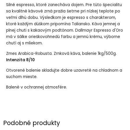
Silné espresso, ktoré zanecháva dojem. Pre túto špecialitu
sa kvalitné kávové zrná pražia šetrne pri nízkej teplote po
veľmi dlhú dobu. Výsledkom je espresso s charakterom,
ktoré každým dúškom pripomína Taliansko. Káva jemnej a
plnej chuti s kakaovým podtónom. Dallmayr Espresso d'Oro
má v šálke orieškovohnedú farbu a jemnú krému, výborne
chutí aj s mliekom.
Zmes Arabica-Robusta. Zrnková káva, balenie 1kg/500g.
Intenzita 8/10
Otvorené balenie skladujte dobre uzavreté na chladnom a
suchom mieste.
Balené v ochrannej atmosfére.
Podobné produkty